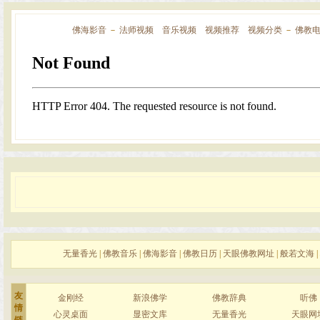
佛海影音
－
法师视频
音乐视频
视频推荐
视频分类
－
佛教
无量香光
|
佛教音乐
|
佛海影音
|
佛教日历
|
天眼佛教网址
|
般若文海
|
友
金刚经
新浪佛学
佛教辞典
听佛
情
心灵桌面
显密文库
无量香光
天眼网