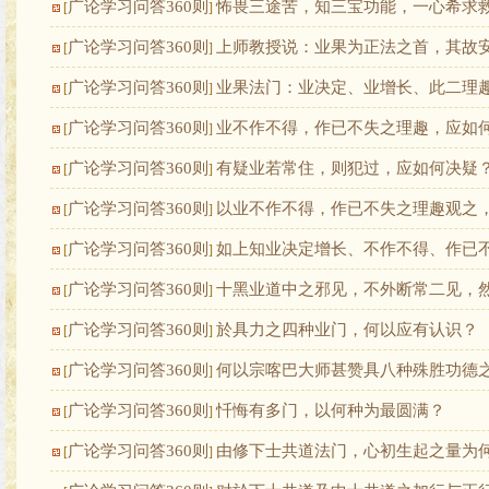
广论学习问答360则
怖畏三途苦，知三宝功能，一心希求
[
]
广论学习问答360则
上师教授说：业果为正法之首，其故
[
]
广论学习问答360则
业果法门：业决定、业增长、此二理趣
[
]
广论学习问答360则
业不作不得，作已不失之理趣，应如
[
]
广论学习问答360则
有疑业若常住，则犯过，应如何决疑
[
]
广论学习问答360则
以业不作不得，作已不失之理趣观之
[
]
广论学习问答360则
如上知业决定增长、不作不得、作已
[
]
广论学习问答360则
十黑业道中之邪见，不外断常二见，
[
]
广论学习问答360则
於具力之四种业门，何以应有认识？
[
]
广论学习问答360则
何以宗喀巴大师甚赞具八种殊胜功德
[
]
广论学习问答360则
忏悔有多门，以何种为最圆满？
[
]
广论学习问答360则
由修下士共道法门，心初生起之量为
[
]