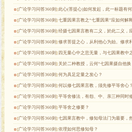
广论学习问答360则
此心(菩提心)如何发起，此一标题有
[
]
广论学习问答360则
七重因果言教之“七重因果”应如何解
[
]
广论学习问答360则
经摄七因果言教有二义，於此二义，
[
]
广论学习问答360则
修求菩提之心，从利他心为始。修求
[
]
广论学习问答360则
四无量心中之悲无量，与七因果教中
[
]
广论学习问答360则
关於二种教授，云何“七因果摄自他换
[
]
广论学习问答360则
何为具足定量之发心？
[
]
广论学习问答360则
何以修七因果言教，须先修平等舍心
[
]
广论学习问答360则
平等舍修法，有怨、中、亲三种同时修
[
]
广论学习问答360则
平等舍之修要？
[
]
广论学习问答360则
七因果言教中，修知母法门为最要，
[
]
广论学习问答360则
依理如何思修知母？
[
]