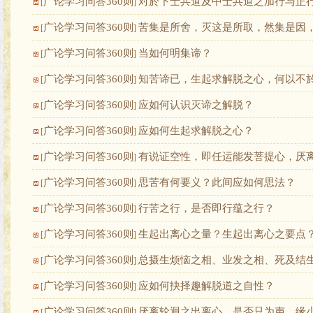
广论学习问答360则
对於下士共道及中士共道之加行与正
[
]
广论学习问答360则
苦集是所舍，灭这是所取，然集是因，
[
]
广论学习问答360则
当如何明集谛？
[
]
广论学习问答360则
知苦谛已，生起求解脱之心，何以不
[
]
广论学习问答360则
应如何认识灭谛之解脱？
[
]
广论学习问答360则
应如何生起求解脱之心？
[
]
广论学习问答360则
有说证空性，即任运能发菩提心，厌
[
]
广论学习问答360则
思苦有何要义？此间应如何思法？
[
]
广论学习问答360则
行苦之行，是否即行蕴之行？
[
]
广论学习问答360则
生起出离心之量？生起出离心之要点
[
]
广论学习问答360则
总摄生烦恼之相、业发之相、死及结
[
]
广论学习问答360则
应如何抉择趣解脱道之自性？
[
]
广论学习问答360则
厌离轮迥之出离心，是否只为声、缘
[
]