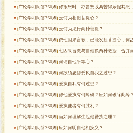
广论学习问答360则
修报恩时，亦曾想以离苦得乐报其恩
[
]
广论学习问答360则
云何为相似菩提心？
[
]
广论学习问答360则
云何为愿行两种善提？
[
]
广论学习问答360则
依七因果言教，已能发起菩提心，何
[
]
广论学习问答360则
七因果言教与自他换两种教授，合并
[
]
广论学习问答360则
何谓自他平等心？
[
]
广论学习问答360则
何故须思修爱执自我之过患？
[
]
广论学习问答360则
爱执自我有何过患？
[
]
广论学习问答360则
修他爱执有何障碍？应如何破除此障
[
]
广论学习问答360则
爱执他者有何胜利？
[
]
广论学习问答360则
当如何理解生起他爱执之理？
[
]
广论学习问答360则
应如何明自他相换义？
[
]