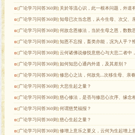
广论学习问答360则
关於等流心识，此一根本问题，外道
[
]
广论学习问答360则
知母已次当念恩，从今生母、次父、
[
]
广论学习问答360则
何故念恩修法，当於生母之恩，数数
[
]
广论学习问答360则
知恩不忘报，畜类亦能，况为人乎？
[
]
广论学习问答360则
云何诸佛说修悦意慈心与大悲二者中
[
]
广论学习问答360则
如何知悲心通内外道，及其差别？
[
]
广论学习问答360则
修悲心之法，何故先...次移生母、
[
]
广论学习问答360则
大悲生起之量？
[
]
广论学习问答360则
慈心修法，是否与修悲心次序、缘念
[
]
广论学习问答360则
何谓慈梵福报？
[
]
广论学习问答360则
慈心生起之量？
[
]
广论学习问答360则
修增上意乐之要义，云何为生起增上
[
]