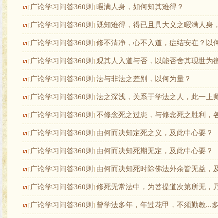
广论学习问答360则
暇满人身，如何知其难得？
[
]
广论学习问答360则
既知难得，得已且具大义之暇满人身
[
]
广论学习问答360则
修不清净，心不入道，症结安在？以
[
]
广论学习问答360则
观其人入道与否，以能否舍其现世为
[
]
广论学习问答360则
法与非法之差别，以何为量？
[
]
广论学习问答360则
法之深浅，关系于学法之人，此一上
[
]
广论学习问答360则
不修念死之过患，与修念死之胜利，
[
]
广论学习问答360则
由何而决知定死之义，及此中心要？
[
]
广论学习问答360则
由何而决知死期无定，及此中心要？
[
]
广论学习问答360则
由何而决知死时除佛法外余皆无益，
[
]
广论学习问答360则
修死无常法中，为菩提道次第所无，乃
[
]
广论学习问答360则
曾学法多年，年过花甲，不须勤教...
[
]