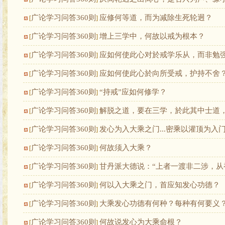
广论学习问答360则
应修何等道，而为减除生死轮迥？
[
]
广论学习问答360则
增上三学中，何故以戒为根本？
[
]
广论学习问答360则
应如何使此心对於戒学乐从，而非勉
[
]
广论学习问答360则
应如何使此心於向所受戒，护持不舍
[
]
广论学习问答360则
“持戒”应如何修学？
[
]
广论学习问答360则
解脱之道，要在三学，於此其中士道
[
]
广论学习问答360则
发心为入大乘之门...密乘以灌顶为入
[
]
广论学习问答360则
何故须入大乘？
[
]
广论学习问答360则
甘丹派大德说：“上者一渡非二涉，从
[
]
广论学习问答360则
何以入大乘之门，首应知发心功德？
[
]
广论学习问答360则
大乘发心功德有何种？每种有何要义
[
]
广论学习问答360则
何故说发心为大乘命根？
[
]