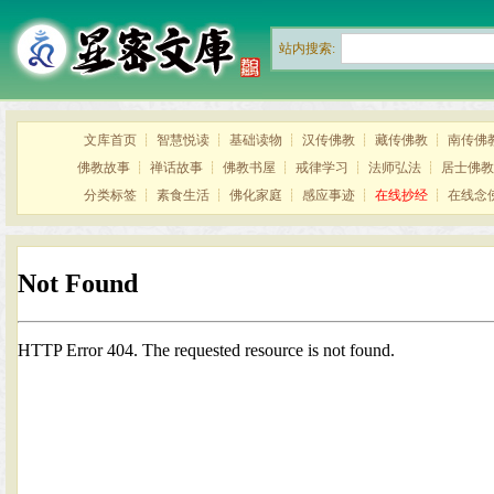
站内搜索:
文库首页
┊
智慧悦读
┊
基础读物
┊
汉传佛教
┊
藏传佛教
┊
南传佛
佛教故事
┊
禅话故事
┊
佛教书屋
┊
戒律学习
┊
法师弘法
┊
居士佛教
分类标签
┊
素食生活
┊
佛化家庭
┊
感应事迹
┊
在线抄经
┊
在线念