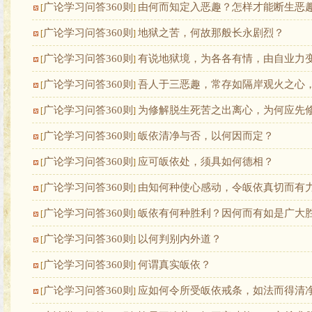
广论学习问答360则
由何而知定入恶趣？怎样才能断生恶
[
]
广论学习问答360则
地狱之苦，何故那般长永剧烈？
[
]
广论学习问答360则
有说地狱境，为各各有情，由自业力
[
]
广论学习问答360则
吾人于三恶趣，常存如隔岸观火之心
[
]
广论学习问答360则
为修解脱生死苦之出离心，为何应先
[
]
广论学习问答360则
皈依清净与否，以何因而定？
[
]
广论学习问答360则
应可皈依处，须具如何德相？
[
]
广论学习问答360则
由知何种使心感动，令皈依真切而有
[
]
广论学习问答360则
皈依有何种胜利？因何而有如是广大
[
]
广论学习问答360则
以何判别内外道？
[
]
广论学习问答360则
何谓真实皈依？
[
]
广论学习问答360则
应如何令所受皈依戒条，如法而得清
[
]