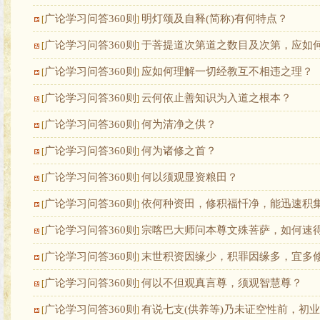
广论学习问答360则
明灯颂及自释(简称)有何特点？
[
]
广论学习问答360则
于菩提道次第道之数目及次第，应如
[
]
广论学习问答360则
应如何理解一切经教互不相违之理？
[
]
广论学习问答360则
云何依止善知识为入道之根本？
[
]
广论学习问答360则
何为清净之供？
[
]
广论学习问答360则
何为诸修之首？
[
]
广论学习问答360则
何以须观显资粮田？
[
]
广论学习问答360则
依何种资田，修积福忏净，能迅速积
[
]
广论学习问答360则
宗喀巴大师问本尊文殊菩萨，如何速
[
]
广论学习问答360则
末世积资因缘少，积罪因缘多，宜多
[
]
广论学习问答360则
何以不但观真言尊，须观智慧尊？
[
]
广论学习问答360则
有说七支(供养等)乃未证空性前，初
[
]