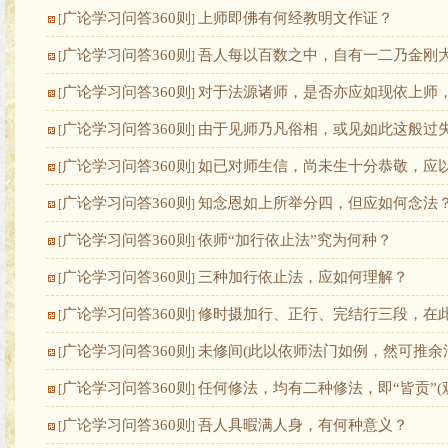
广论学习问答360则
上师即佛有何经教明文作证？
[
]
广论学习问答360则
吾人每以百数之中，自有一二乃金刚
[
]
广论学习问答360则
对于法源诸师，是否亦应如现依上师
[
]
广论学习问答360则
由于见师乃凡俗相，或见如此这般过
[
]
广论学习问答360则
如已对师生信，尚未生十分恭敬，应
[
]
广论学习问答360则
知念恩如上所举分四，但应如何念法
[
]
广论学习问答360则
依师“加行依止法”究为何种？
[
]
广论学习问答360则
三种加行依止法，应如何理解？
[
]
广论学习问答360则
修时摄加行、正行、完结行三段，在此
[
]
广论学习问答360则
未修间(此以依师法门如例，然可推余
[
]
广论学习问答360则
任何修法，均有二种修法，即“皆贡”(观察
[
]
广论学习问答360则
吾人具暇满人身，有何种意义？
[
]