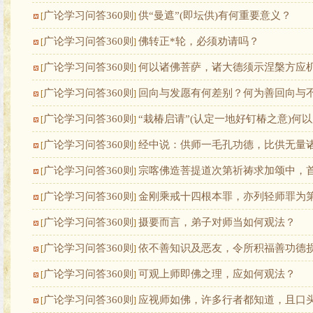
广论学习问答360则
供“曼遮”(即坛供)有何重要意义？
[
]
广论学习问答360则
佛转正*轮，必须劝请吗？
[
]
广论学习问答360则
何以诸佛菩萨，诸大德须示涅槃方应
[
]
广论学习问答360则
回向与发愿有何差别？何为善回向与
[
]
广论学习问答360则
“栽椿启请”(认定一地好钉椿之意)何
[
]
广论学习问答360则
经中说：供师一毛孔功德，比供无量
[
]
广论学习问答360则
宗喀佛造菩提道次第祈祷求加颂中，首
[
]
广论学习问答360则
金刚乘戒十四根本罪，亦列轻师罪为
[
]
广论学习问答360则
摄要而言，弟子对师当如何观法？
[
]
广论学习问答360则
依不善知识及恶友，令所积福善功德
[
]
广论学习问答360则
可观上师即佛之理，应如何观法？
[
]
广论学习问答360则
应视师如佛，许多行者都知道，且口
[
]