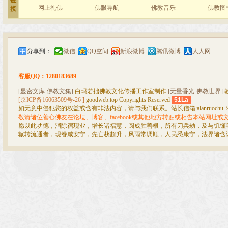
链
网上礼佛
佛眼导航
佛教音乐
佛教图
接
分享到：
微信
QQ空间
新浪微博
腾讯微博
人人网
客服QQ：1280183689
[显密文库·佛教文集]
白玛若拙佛教文化传播工作室制作
[无量香光·佛教世界]
[京ICP备16063509号-26 ]
goodweb.top Copyrights Reserved
51La
如无意中侵犯您的权益或含有非法内容，请与我们联系。站长信箱:alanruochu_99@
敬请诸位善心佛友在论坛、博客、facebook或其他地方转贴或相告本站网址
愿以此功德，消除宿现业，增长诸福慧，圆成胜善根，所有刀兵劫，及与饥馑
辗转流通者，现眷咸安宁，先亡获超升，风雨常调顺，人民悉康宁，法界诸含