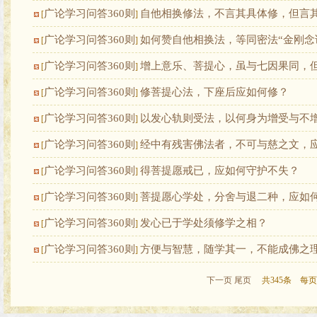
广论学习问答360则
自他相换修法，不言其具体修，但言
[
]
广论学习问答360则
如何赞自他相换法，等同密法“金刚念
[
]
广论学习问答360则
增上意乐、菩提心，虽与七因果同，
[
]
广论学习问答360则
修菩提心法，下座后应如何修？
[
]
广论学习问答360则
以发心轨则受法，以何身为增受与不
[
]
广论学习问答360则
经中有残害佛法者，不可与慈之文，
[
]
广论学习问答360则
得菩提愿戒已，应如何守护不失？
[
]
广论学习问答360则
菩提愿心学处，分舍与退二种，应如
[
]
广论学习问答360则
发心已于学处须修学之相？
[
]
广论学习问答360则
方便与智慧，随学其一，不能成佛之
[
]
下一页
尾页
共345条 每页