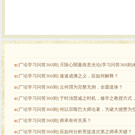
广论学习问答360则
灭除心闇曼殊意光论(学习问答360则)
[
]
广论学习问答360则
速速成佛之义，应如何解释？
[
]
广论学习问答360则
云何谓为完整无倒，全圆道体？
[
]
广论学习问答360则
于时浊慧减之时机，修学之教授方式
[
]
广论学习问答360则
何以宗喀巴大师论著，为诸大德赞为
[
]
广论学习问答360则
师承有何关系？
[
]
广论学习问答360则
应如何分析菩提道次第之师承关键？
[
]