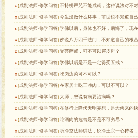
成刚法师·修学问答
不持楞严咒不能成就，这种说法对不
[
]
成刚法师·修学问答
今生没做什么坏事，前世也不知道自
[
]
成刚法师·修学问答
学佛以后，身体也不好，后悔了，现
[
]
成刚法师·修学问答
佛说八万四千法门，不知道自己的根
[
]
成刚法师·修学问答
受菩萨戒，可不可以穿皮鞋？
[
]
成刚法师·修学问答
学佛以后是不是一定得受五戒？
[
]
成刚法师·修学问答
吃肉边菜可不可以？
[
]
成刚法师·修学问答
在家居士吃三净肉，可以不可以？
[
]
成刚法师·修学问答
大师，您说有病要治病吗？
[
]
成刚法师·修学问答
在修行上降伏无明妄想，是念佛来的
[
]
成刚法师·修学问答
吃酒肉的危害是不是不可穷尽？
[
]
成刚法师·修学问答
听净空法师讲法，说净土宗一心持名
[
]