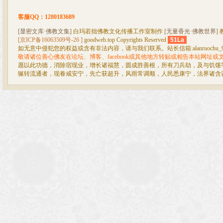
客服QQ：1280183689
[显密文库·佛教文集]
白玛若拙佛教文化传播工作室制作
[无量香光·佛教世界]
[京ICP备16063509号-26 ]
goodweb.top Copyrights Reserved
51La
如无意中侵犯您的权益或含有非法内容，请与我们联系。站长信箱:alanruochu_99@
敬请诸位善心佛友在论坛、博客、facebook或其他地方转贴或相告本站网址
愿以此功德，消除宿现业，增长诸福慧，圆成胜善根，所有刀兵劫，及与饥馑
辗转流通者，现眷咸安宁，先亡获超升，风雨常调顺，人民悉康宁，法界诸含