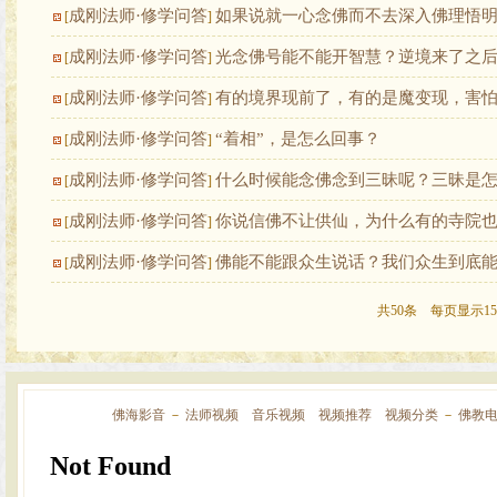
成刚法师·修学问答
如果说就一心念佛而不去深入佛理悟
[
]
成刚法师·修学问答
光念佛号能不能开智慧？逆境来了之
[
]
成刚法师·修学问答
有的境界现前了，有的是魔变现，害
[
]
成刚法师·修学问答
“着相”，是怎么回事？
[
]
成刚法师·修学问答
什么时候能念佛念到三昧呢？三昧是
[
]
成刚法师·修学问答
你说信佛不让供仙，为什么有的寺院
[
]
成刚法师·修学问答
佛能不能跟众生说话？我们众生到底
[
]
共50条 每页显示15
佛海影音
－
法师视频
音乐视频
视频推荐
视频分类
－
佛教