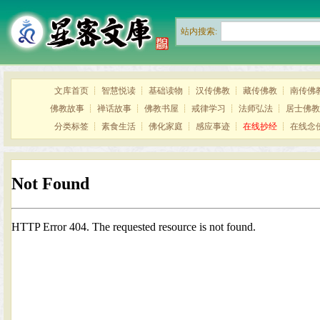
站内搜索:
文库首页
┊
智慧悦读
┊
基础读物
┊
汉传佛教
┊
藏传佛教
┊
南传佛
佛教故事
┊
禅话故事
┊
佛教书屋
┊
戒律学习
┊
法师弘法
┊
居士佛教
分类标签
┊
素食生活
┊
佛化家庭
┊
感应事迹
┊
在线抄经
┊
在线念