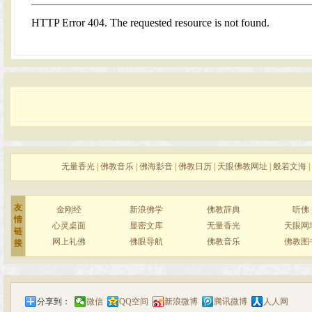
无量香光
|
佛教音乐
|
佛海影音
|
佛教日历
|
天眼佛教网址
|
般若文海
|
友
金刚经
新浪佛学
佛教辞典
听佛
情
心灵桌面
显密文库
无量香光
天眼网
链
网上礼佛
佛眼导航
佛教音乐
佛教图
接
分享到：
微信
QQ空间
新浪微博
腾讯微博
人人网