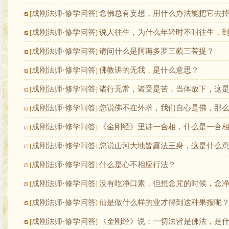
成刚法师·修学问答
念佛总有妄想，用什么办法能把它去
[
]
成刚法师·修学问答
说人往生，为什么年轻时不叫往生，
[
]
成刚法师·修学问答
请问什么是阿耨多罗三藐三菩提？
[
]
成刚法师·修学问答
佛教讲的无我，是什么意思？
[
]
成刚法师·修学问答
诸行无常，诸受是苦，当体放下，这
[
]
成刚法师·修学问答
您说佛不在外求，我们自心是佛，那
[
]
成刚法师·修学问答
《金刚经》里讲一合相，什么是一合
[
]
成刚法师·修学问答
您说山河大地皆露法王身，这是什么
[
]
成刚法师·修学问答
什么是心不相应行法？
[
]
成刚法师·修学问答
没有吃净口素，但想念咒的时候，念
[
]
成刚法师·修学问答
仙是做什么样的业才得到这种果报呢
[
]
成刚法师·修学问答
《金刚经》说：一切法皆是佛法，是
[
]