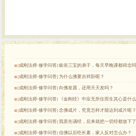
成刚法师·修学问答
皈依三宝的弟子，每天早晚课都得念
[
]
成刚法师·修学问答
为什么佛要吉祥卧呢？
[
]
成刚法师·修学问答
向佛发愿，还用天天发吗？
[
]
成刚法师·修学问答
《金刚经》中应无所住而生其心是什
[
]
成刚法师·修学问答
念佛成片，究竟怎样才能达到成片呢
[
]
成刚法师·修学问答
我原先诵经，后来就把一切经都放下
[
]
成刚法师·修学问答
信佛以后吃长素，家人反对怎么办？
[
]