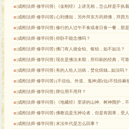
成刚法师·修学问答
《金刚经》上讲无相，怎么样是不执
[
]
成刚法师·修学问答
心到佛知，另外拜东方药师佛，拜西
[
]
成刚法师·修学问答
修行的人过午不食或者日食一餐，那
[
]
成刚法师·修学问答
仰卧不能念佛吗？
[
]
成刚法师·修学问答
佛门有人烧金铂、银铂，如不如法？
[
]
成刚法师·修学问答
现在是佛法末期，所印刷的经典，可
[
]
成刚法师·修学问答
有的人给人治病，焚化纸钱...如法吗？
[
]
成刚法师·修学问答
(不信仙、外道、鬼神)那(仙)不找你麻
[
]
成刚法师·修学问答
牌位用不用拜？
[
]
成刚法师·修学问答
《地藏经》里讲的山神、树神围护，
[
]
成刚法师·修学问答
佛教说是无神论者，但是有因果，受
[
]
成刚法师·修学问答
末法年代是怎么回事？
[
]