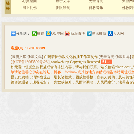
心灵桌面
显密文库
无量香光
天眼网
链
网上礼佛
佛眼导航
佛教音乐
佛教图
接
分享到：
微信
QQ空间
新浪微博
腾讯微博
人人网
客服QQ：1280183689
[显密文库·佛教文集]
白玛若拙佛教文化传播工作室制作
[无量香光·佛教世界]
[京ICP备16063509号-26 ]
goodweb.top Copyrights Reserved
51La
如无意中侵犯您的权益或含有非法内容，请与我们联系。站长信箱:alanruochu_99@
敬请诸位善心佛友在论坛、博客、facebook或其他地方转贴或相告本站网址
愿以此功德，消除宿现业，增长诸福慧，圆成胜善根，所有刀兵劫，及与饥馑
辗转流通者，现眷咸安宁，先亡获超升，风雨常调顺，人民悉康宁，法界诸含