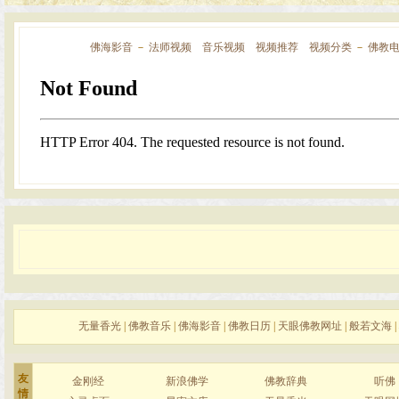
佛海影音
－
法师视频
音乐视频
视频推荐
视频分类
－
佛教
无量香光
|
佛教音乐
|
佛海影音
|
佛教日历
|
天眼佛教网址
|
般若文海
|
友
金刚经
新浪佛学
佛教辞典
听佛
情