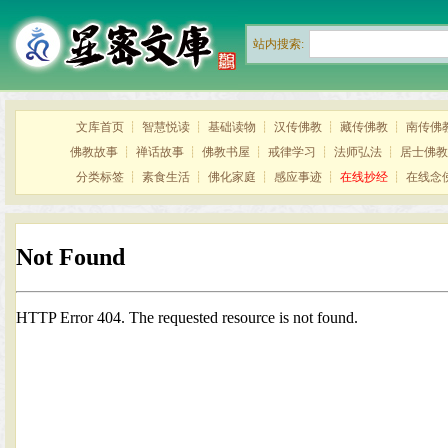
站内搜索:
文库首页
┊
智慧悦读
┊
基础读物
┊
汉传佛教
┊
藏传佛教
┊
南传佛
佛教故事
┊
禅话故事
┊
佛教书屋
┊
戒律学习
┊
法师弘法
┊
居士佛教
分类标签
┊
素食生活
┊
佛化家庭
┊
感应事迹
┊
在线抄经
┊
在线念