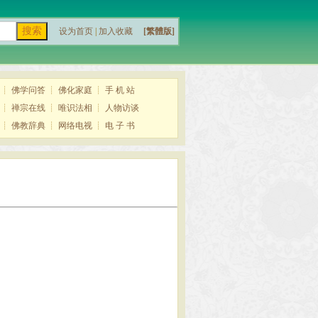
设为首页
|
加入收藏
[繁體版]
┊
佛学问答
┊
佛化家庭
┊
手 机 站
┊
禅宗在线
┊
唯识法相
┊
人物访谈
┊
佛教辞典
┊
网络电视
┊
电 子 书