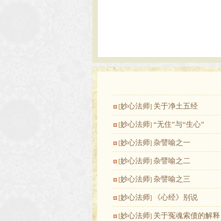
妙心法师
关于净土五经
[
]
妙心法师
“无住”与“生心”
[
]
妙心法师
杂譬喻之一
[
]
妙心法师
杂譬喻之二
[
]
妙心法师
杂譬喻之三
[
]
妙心法师
《心经》别说
[
]
妙心法师
关于冤魂索债的解释
[
]