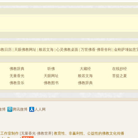
佛教日历
|
天眼佛教网址
|
般若文海
|
心灵佛教桌面
|
万世佛香·佛骨舍利
|
金刚萨埵如意
佛教辞典
听佛
大藏经
在线抄经
无量香光
天眼网址
般若文海
菩提之夏
佛教音乐
佛教图书
佛教辞典
微博
腾讯微博
人人网
播工作室制作
[无量香光·佛教世界]
教育性、非赢利性、公益性的佛教文化传播