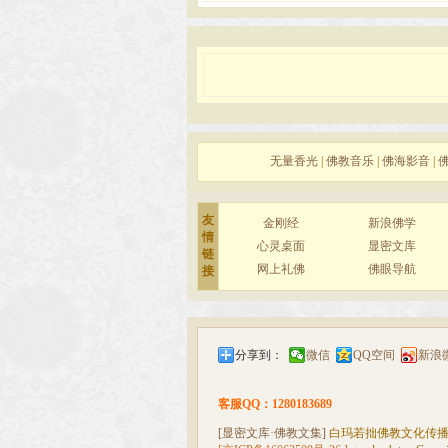
无量香光
|
佛教音乐
|
佛海影音
|
友
金刚经
新浪佛学
情
心灵桌面
显密文库
链
网上礼佛
佛眼导航
接
分享到：
微信
QQ空间
新浪
客服QQ：1280183689
[显密文库·佛教文集]
白玛若拙佛教文化传