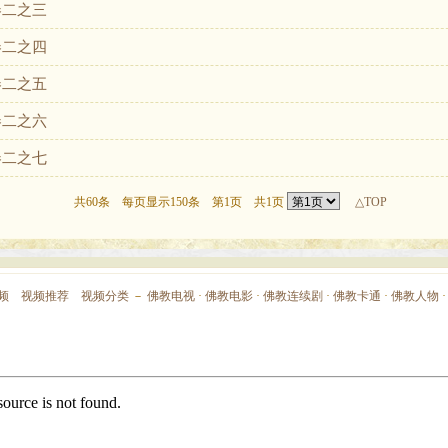
卷二之三
卷二之四
卷二之五
卷二之六
卷二之七
共60条 每页显示150条 第1页 共1页
△TOP
频
视频推荐
视频分类
－
佛教电视
·
佛教电影
·
佛教连续剧
·
佛教卡通
·
佛教人物