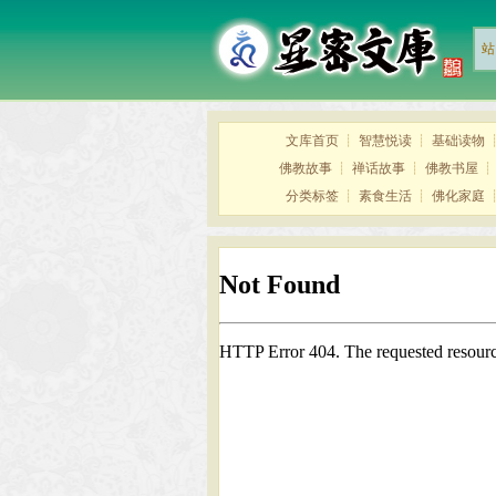
站
文库首页
┊
智慧悦读
┊
基础读物
佛教故事
┊
禅话故事
┊
佛教书屋
分类标签
┊
素食生活
┊
佛化家庭