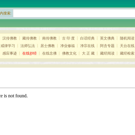
内搜索:
┊
汉传佛教
┊
藏传佛教
┊
南传佛教
┊
古 印 度
┊
白话经典
┊
英文佛典
┊
随机阅读
┊
戒律学习
┊
法师弘法
┊
居士佛教
┊
净业修福
┊
净宗在线
┊
阿含专题
┊
天台在线
┊
感应事迹
┊
在线抄经
┊
在线念佛
┊
佛教文化
┊
大 正 藏
┊
藏经阅读
┊
藏经检索