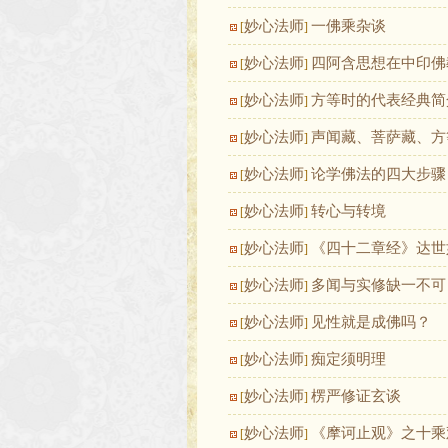
妙心法师
一佛乘杂谈
[
]
妙心法师
四阿含思想在中印佛
[
]
妙心法师
方等时的代表经典简
[
]
妙心法师
声闻藏、菩萨藏、方
[
]
妙心法师
论学佛法的四大步骤
[
]
妙心法师
转心与转境
[
]
妙心法师
《四十二章经》达世
[
]
妙心法师
多闻与实修缺一不可
[
]
妙心法师
见性就是成佛吗？
[
]
妙心法师
痴定须明理
[
]
妙心法师
楞严修证玄谈
[
]
妙心法师
《摩诃止观》之十乘
[
]