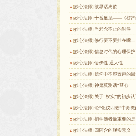
妙心法师
欲界话离欲
[
]
妙心法师
十番显见——《楞严
[
]
妙心法师
当邪念不止的时候
[
]
妙心法师
修行要不要挂在嘴上
[
]
妙心法师
信息时代的心理保护
[
]
妙心法师
悟佛性 通人性
[
]
妙心法师
信仰中不容置辩的因
[
]
妙心法师
神鬼莫测话“彗心”
[
]
妙心法师
关于“权实”的初步认
[
]
妙心法师
论“化仪四教”中渐
[
]
妙心法师
初学佛者最重要的是
[
]
妙心法师
四阿含的现实意义
[
]