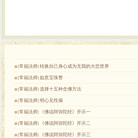
常福法师
转换自己身心成为无我的大悲世界
[
]
常福法师
如意宝珠赞
[
]
常福法师
选择十五种念佛方法
[
]
常福法师
明心见性偈
[
]
常福法师
《佛说阿弥陀经》开示一
[
]
常福法师
《佛说阿弥陀经》开示二
[
]
常福法师
《佛说阿弥陀经》开示三
[
]