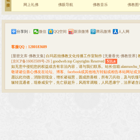
链
网上礼佛
佛眼导航
佛教音乐
佛教图
接
分享到：
微信
QQ空间
新浪微博
腾讯微博
人人网
客服QQ：1280183689
[显密文库·佛教文集]
白玛若拙佛教文化传播工作室制作
[无量香光·佛教世界]
[京ICP备16063509号-26 ]
goodweb.top Copyrights Reserved
51La
如无意中侵犯您的权益或含有非法内容，请与我们联系。站长信箱:alanruochu_99@
敬请诸位善心佛友在论坛、博客、facebook或其他地方转贴或相告本站网址
愿以此功德，消除宿现业，增长诸福慧，圆成胜善根，所有刀兵劫，及与饥馑
辗转流通者，现眷咸安宁，先亡获超升，风雨常调顺，人民悉康宁，法界诸含