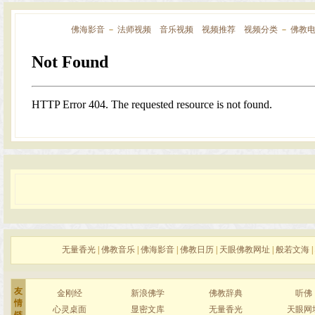
佛海影音
－
法师视频
音乐视频
视频推荐
视频分类
－
佛教
无量香光
|
佛教音乐
|
佛海影音
|
佛教日历
|
天眼佛教网址
|
般若文海
|
友
金刚经
新浪佛学
佛教辞典
听佛
情
心灵桌面
显密文库
无量香光
天眼网