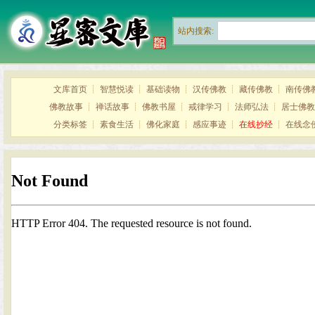
站内搜索:
文库首页
┊
智慧悦读
┊
基础读物
┊
汉传佛教
┊
藏传佛教
┊
南传佛
佛教故事
┊
禅话故事
┊
佛教书屋
┊
戒律学习
┊
法师弘法
┊
居士佛教
分类标签
┊
素食生活
┊
佛化家庭
┊
感应事迹
┊
在线抄经
┊
在线念