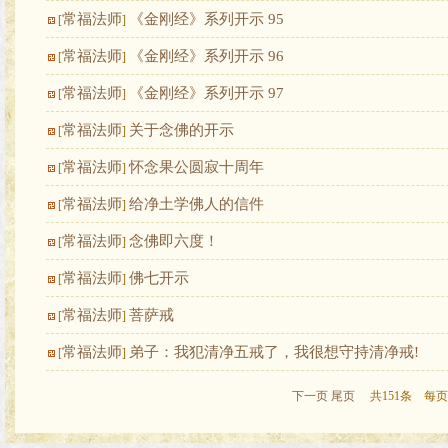
常福法师
《金刚经》系列开示 95
[
]
常福法师
《金刚经》系列开示 96
[
]
常福法师
《金刚经》系列开示 97
[
]
常福法师
关于念佛的开示
[
]
常福法师
怀念果公圆寂十周年
[
]
常福法师
给净土学佛人的信件
[
]
常福法师
念佛即六度！
[
]
常福法师
佛七开示
[
]
常福法师
菩萨戒
[
]
常福法师
弟子：我犯清净五戒了，我很想守持清净戒!
[
]
下一页
尾页
共151条 每页