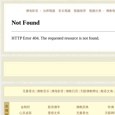
佛海影音
－
法师视频
音乐视频
视频推荐
视频分类
－
佛教
无量香光
|
佛教音乐
|
佛海影音
|
佛教日历
|
天眼佛教网址
|
般若文海
|
友
金刚经
新浪佛学
佛教辞典
听佛
情
心灵桌面
显密文库
无量香光
天眼网