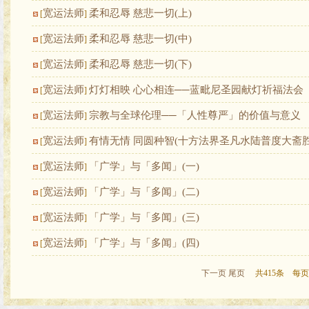
宽运法师
柔和忍辱 慈悲一切(上)
[
]
宽运法师
柔和忍辱 慈悲一切(中)
[
]
宽运法师
柔和忍辱 慈悲一切(下)
[
]
宽运法师
灯灯相映 心心相连──蓝毗尼圣园献灯祈福法会
[
]
宽运法师
宗教与全球伦理──「人性尊严」的价值与意义
[
]
宽运法师
有情无情 同圆种智(十方法界圣凡水陆普度大斋胜
[
]
宽运法师
「广学」与「多闻」(一)
[
]
宽运法师
「广学」与「多闻」(二)
[
]
宽运法师
「广学」与「多闻」(三)
[
]
宽运法师
「广学」与「多闻」(四)
[
]
下一页
尾页
共415条 每页