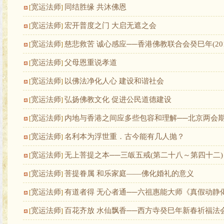
宽运法师
同结胜缘 共沐佛恩
[
]
宽运法师
宏开普度之门 大启无遮之会
[
]
宽运法师
慈悲救苦 诚心感应──香港佛教联合会癸巳年(20
[
]
宽运法师
父母恩重说孝道
[
]
宽运法师
以佛法净化人心 建设和谐社会
[
]
宽运法师
弘扬佛教文化 促进公民道德建设
[
]
宽运法师
内地与香港之间应多些包容和理解──北京两会
[
]
宽运法师
名利本为浮世重．古今能有几人抛？
[
]
宽运法师
无上菩提之本──三皈五戒(第二十八～第四十二)
[
]
宽运法师
菩提眷属 和乐家庭——佛化婚礼的意义
[
]
宽运法师
有道者得 无心者通──六祖惠能大师《真假动静
[
]
宽运法师
百花齐放 水仙飘香──西方寺癸巳年新春祈福法
[
]