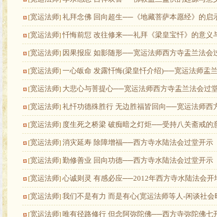
宽运法师
礼拜念佛 回向超生──《地藏菩萨本愿经》的启
[
]
宽运法师
忏悔前愆 改往修来──礼拜《梁皇宝忏》的意义
[
]
宽运法师
因果报应 如影随形──宽运法师西方寺盂兰法会
[
]
宽运法师
一心皈命 发露忏悔(梁皇忏介绍)──宽运法师盂
[
]
宽运法师
大悲心与菩提心──宽运法师西方寺盂兰法会过
[
]
宽运法师
礼忏功德殊胜行 无边胜福皆回向──宽运法师西
[
]
宽运法师
度生死之桥梁 破痴暗之灯炬──受持八关斋戒的
[
]
宽运法师
消灾延寿 除障增福──西方寺水陆法会过堂开示
[
]
宽运法师
勤修善业 回向功德──西方寺水陆法会过堂开示
[
]
宽运法师
心诚则灵 有感必应──2012年西方寺水陆法会
[
]
宽运法师
我们不是有力 而是有心(宽运法师等人-闲谈社会
[
]
宽运法师
唯有径路修行 但念阿弥陀佛──西方寺弥陀佛七
[
]