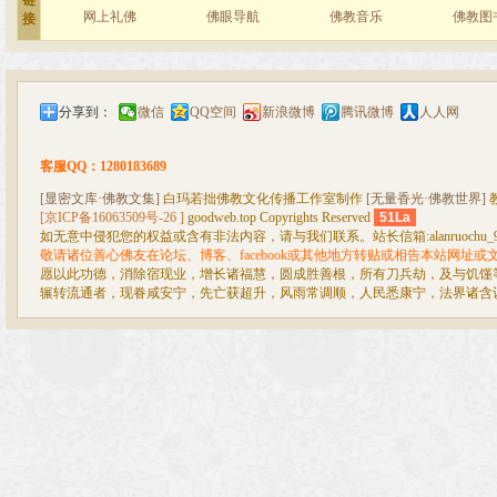
链
网上礼佛
佛眼导航
佛教音乐
佛教图
接
分享到：
微信
QQ空间
新浪微博
腾讯微博
人人网
客服QQ：1280183689
[显密文库·佛教文集]
白玛若拙佛教文化传播工作室制作
[无量香光·佛教世界]
[京ICP备16063509号-26 ]
goodweb.top Copyrights Reserved
51La
如无意中侵犯您的权益或含有非法内容，请与我们联系。站长信箱:alanruochu_99@
敬请诸位善心佛友在论坛、博客、facebook或其他地方转贴或相告本站网址
愿以此功德，消除宿现业，增长诸福慧，圆成胜善根，所有刀兵劫，及与饥馑
辗转流通者，现眷咸安宁，先亡获超升，风雨常调顺，人民悉康宁，法界诸含