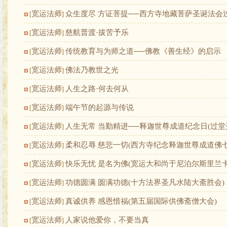
宽运法师
众生度尽 方证菩提──西方寺地藏菩萨圣诞法会
[
]
宽运法师
慈航普渡·拔苦予乐
[
]
宽运法师
传统教育与为师之道──佛教《善生经》的启示
[
]
宽运法师
佛法乃教世之光
[
]
宽运法师
人生之路·何去何从
[
]
宽运法师
端午节的起源与传说
[
]
宽运法师
人生无常 当勤精进──释迦世尊成道纪念日(过堂
[
]
宽运法师
柔和忍辱 慈悲一切(西方寺纪念释迦世尊成道佛七
[
]
宽运法师
快乐无忧 是名为佛(宽运大和尚于尼泊尔斯里兰卡
[
]
宽运法师
功德圆满 圆满功德(十方法界圣凡水陆大斋胜会)
[
]
宽运法师
真诚供养 感恩惜福(第五届国际供佛斋僧大会)
[
]
宽运法师
人家说他爱你，不要当真
[
]