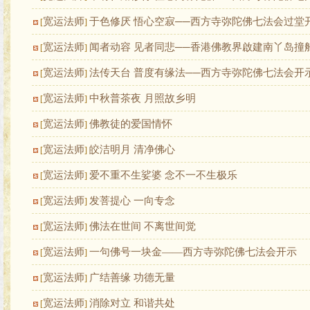
宽运法师
于色修厌 悟心空寂──西方寺弥陀佛七法会过堂
[
]
宽运法师
闻者动容 见者同悲──香港佛教界啟建南丫岛撞
[
]
宽运法师
法传天台 普度有缘法──西方寺弥陀佛七法会开
[
]
宽运法师
中秋普茶夜 月照故乡明
[
]
宽运法师
佛教徒的爱国情怀
[
]
宽运法师
皎洁明月 清净佛心
[
]
宽运法师
爱不重不生娑婆 念不一不生极乐
[
]
宽运法师
发菩提心 一向专念
[
]
宽运法师
佛法在世间 不离世间觉
[
]
宽运法师
一句佛号一块金——西方寺弥陀佛七法会开示
[
]
宽运法师
广结善缘 功德无量
[
]
宽运法师
消除对立 和谐共处
[
]