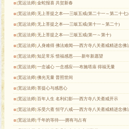
宽运法师
金蛇报喜 共贺新春
[
]
宽运法师
无上菩提之本──三皈五戒(第二十一～第二十七)
[
]
宽运法师
无上菩提之本──三皈五戒(第十一～第二十)
[
]
宽运法师
无上菩提之本──三皈五戒(第一～第十)
[
]
宽运法师
人身难得 佛法难闻──西方寺八关斋戒精进念佛
[
]
宽运法师
知足常乐 惜福感恩——新年新愿望
[
]
宽运法师
一念诚心 一念感应──布施塔庙 得福无量
[
]
宽运法师
佛光无量 普照世间
[
]
宽运法师
菩提心与感恩心
[
]
宽运法师
百年人生 名利幻影──西方寺八关斋戒开示
[
]
宽运法师
乐受六斋 恒守八戒──西方寺八关斋戒精进念佛
[
]
宽运法师
千年的等待──拥有与占有
[
]