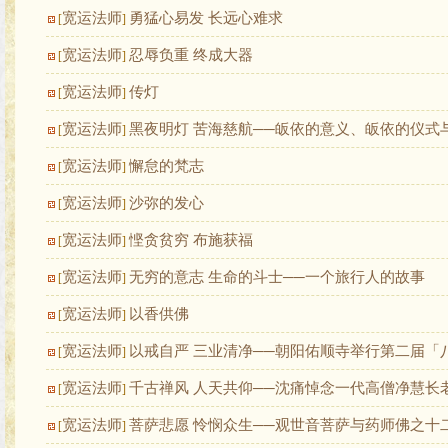
宽运法师
勇猛心易发 长远心难求
[
]
宽运法师
忍辱负重 终成大器
[
]
宽运法师
传灯
[
]
宽运法师
黑夜明灯 苦海慈航──皈依的意义、皈依的仪式
[
]
宽运法师
懈怠的梵志
[
]
宽运法师
沙弥的发心
[
]
宽运法师
悭贪贫穷 布施获福
[
]
宽运法师
无穷的意志 生命的斗士──一个旅行人的故事
[
]
宽运法师
以香供佛
[
]
宽运法师
以戒自严 三业清净──朝阳佑顺寺举行第二届「
[
]
宽运法师
千古禅风 人天共仰──沈痛悼念一代高僧净慧长
[
]
宽运法师
菩萨悲愿 怜悯众生──观世音菩萨与药师佛之十
[
]