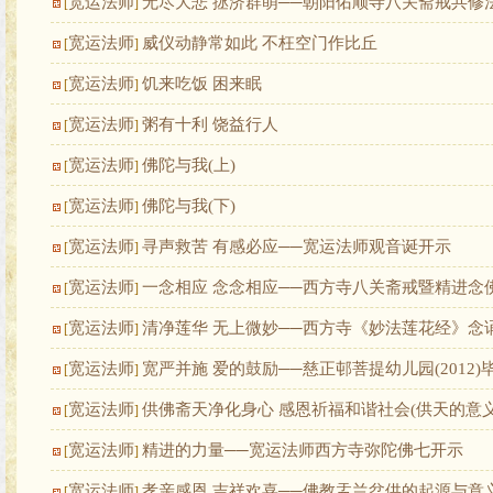
宽运法师
无尽大悲 拯济群萌──朝阳佑顺寺八关斋戒共修
[
]
宽运法师
威仪动静常如此 不枉空门作比丘
[
]
宽运法师
饥来吃饭 困来眠
[
]
宽运法师
粥有十利 饶益行人
[
]
宽运法师
佛陀与我(上)
[
]
宽运法师
佛陀与我(下)
[
]
宽运法师
寻声救苦 有感必应──宽运法师观音诞开示
[
]
宽运法师
一念相应 念念相应──西方寺八关斋戒暨精进念
[
]
宽运法师
清净莲华 无上微妙──西方寺《妙法莲花经》念
[
]
宽运法师
宽严并施 爱的鼓励──慈正邨菩提幼儿园(2012)
[
]
宽运法师
供佛斋天净化身心 感恩祈福和谐社会(供天的意义
[
]
宽运法师
精进的力量──宽运法师西方寺弥陀佛七开示
[
]
宽运法师
孝亲感恩 吉祥欢喜──佛教盂兰盆供的起源与意
[
]