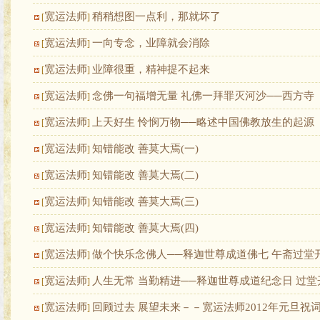
宽运法师
稍稍想图一点利，那就坏了
[
]
宽运法师
一向专念，业障就会消除
[
]
宽运法师
业障很重，精神提不起来
[
]
宽运法师
念佛一句福增无量 礼佛一拜罪灭河沙──西方寺
[
]
宽运法师
上天好生 怜悯万物──略述中国佛教放生的起源
[
]
宽运法师
知错能改 善莫大焉(一)
[
]
宽运法师
知错能改 善莫大焉(二)
[
]
宽运法师
知错能改 善莫大焉(三)
[
]
宽运法师
知错能改 善莫大焉(四)
[
]
宽运法师
做个快乐念佛人──释迦世尊成道佛七 午斋过堂
[
]
宽运法师
人生无常 当勤精进──释迦世尊成道纪念日 过堂
[
]
宽运法师
回顾过去 展望未来－－宽运法师2012年元旦祝
[
]