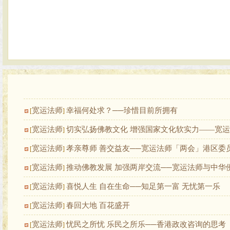
宽运法师
幸福何处求？──珍惜目前所拥有
[
]
宽运法师
切实弘扬佛教文化 增强国家文化软实力——宽
[
]
宽运法师
孝亲尊师 善交益友──宽运法师「两会」港区委
[
]
宽运法师
推动佛教发展 加强两岸交流──宽运法师与中华
[
]
宽运法师
喜悦人生 自在生命──知足第一富 无忧第一乐
[
]
宽运法师
春回大地 百花盛开
[
]
宽运法师
忧民之所忧 乐民之所乐──香港政改咨询的思考
[
]