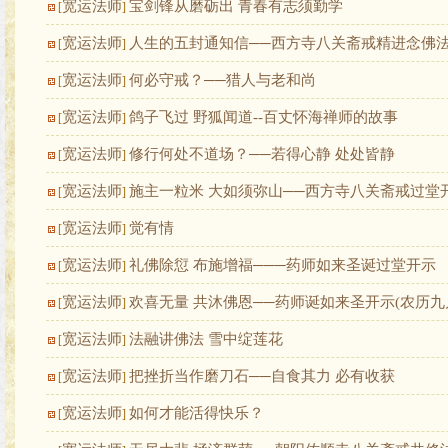
宽运法师
宝剑锋从磨砺出 青春有志须勤学
[
]
宽运法师
人生的五封通知信──西方寺八关斋戒精进念佛
[
]
宽运法师
何必守戒？──猎人与老和尚
[
]
宽运法师
鸽子飞过 野狐闻道--百丈怀海禅师的故事
[
]
宽运法师
修行何处不道场？──若得心静 处处皆静
[
]
宽运法师
施主一粒米 大如须弥山──西方寺八关斋戒过堂
[
]
宽运法师
觉有情
[
]
宽运法师
礼佛除愆 布施增福───药师如来圣诞过堂开示
[
]
宽运法师
欢喜无量 共沐佛恩──药师诞如来圣开示(农历九
[
]
宽运法师
法融讲佛法 雪中绽莲花
[
]
宽运法师
把挫折当作磨刀石──自食其力 必有收获
[
]
宽运法师
如何才能活得快乐？
[
]