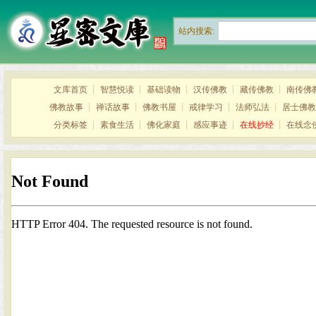
站内搜索:
文库首页
┊
智慧悦读
┊
基础读物
┊
汉传佛教
┊
藏传佛教
┊
南传佛
佛教故事
┊
禅话故事
┊
佛教书屋
┊
戒律学习
┊
法师弘法
┊
居士佛教
分类标签
┊
素食生活
┊
佛化家庭
┊
感应事迹
┊
在线抄经
┊
在线念