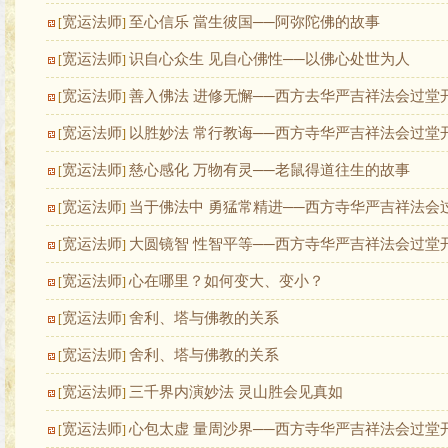
宽运法师
至心信乐 當生彼国──阿弥陀佛的故事
[
]
宽运法师
识自心众生 见自心佛性──以佛心处世为人
[
]
宽运法师
善入佛法 进修无懈──西方去华严吉祥法会过堂
[
]
宽运法师
以胜妙法 常行教诲──西方寺华严吉祥法会过堂
[
]
宽运法师
慈心感化 万物有灵──老鼠得道往生的故事
[
]
宽运法师
当于佛法中 勇猛常精进──西方寺华严吉祥法会
[
]
宽运法师
大圆镜智 性智平等──西方寺华严吉祥法会过堂
[
]
宽运法师
心在哪里？如何变大、变小？
[
]
宽运法师
舍利、塔与佛教的关系
[
]
宽运法师
舍利、塔与佛教的关系
[
]
宽运法师
三千界内演妙法 灵山胜会见真如
[
]
宽运法师
心包太虚 量周沙界──西方寺华严吉祥法会过堂
[
]