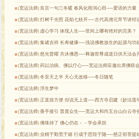
宽运法师
良言一句三冬暖 春风化雨润心田──爱语的力量
[
]
宽运法师
灯树千光照 花焰七枝开──古代高僧元宵节讲经
[
]
宽运法师
虚心学习 体现人生──世间上哪有绝对的完美？
[
]
宽运法师
集诸吉祥 长寿健康──浅说佛教放生的起源与功
[
]
宽运法师
慈光普曜 共沐佛恩──释迦世尊成道日供天法会
[
]
宽运法师
药以治病、佛以疗心──宽运法师应邀出席佛联
[
]
宽运法师
冬至天之半 天心无改移──冬日随笔
[
]
宽运法师
浮生梦中
[
]
宽运法师
正直捨方便 但说无上道──西方寺启建《妙法莲
[
]
宽运法师
垂手接引 普度众生──宽运大和尚五台山白云寺
[
]
宽运法师
佛珠掉了 佛心仍在－－学会承担
[
]
宽运法师
业精于勤荒于嬉 行成于思毁于随──慈正邨菩提幼
[
]