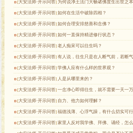
大安法师·开示问答
为何说净土法门大畅诸佛度生出世之
[
]
大安法师·开示问答
如何在生活中破除四相？
[
]
大安法师·开示问答
如何合理安排慈善和念佛？
[
]
大安法师·开示问答
如何一直保持精进修行状态？
[
]
大安法师·开示问答
老人痴呆可以往生吗？
[
]
大安法师·开示问答
有人说，往生只是在人断气前，若断
[
]
大安法师·开示问答
学佛人应有什么样的世界观？
[
]
大安法师·开示问答
人是从哪里来的？
[
]
大安法师·开示问答
一念净心即得往生，就不需要一天一
[
]
大安法师·开示问答
自力、他力如何理解？
[
]
大安法师·开示问答
福德浅薄、心浮气躁，有什么切实可
[
]
大安法师·开示问答
家里人反对我学佛、拜佛、诵经，怎
[
]