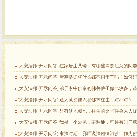
大安法师·开示问答
在家居士共修，有哪些需要注意的问
[
]
大安法师·开示问答
厌离娑婆就什么都不用干了吗？如何
[
]
大安法师·开示问答
弟子家中供奉的佛菩萨圣像比较多，
[
]
大安法师·开示问答
逢人就劝他人念佛求往生，对不对？
[
]
大安法师·开示问答
只有修地藏七，往生的比率将会大大提高
[
]
大安法师·开示问答
我是一个农民，要种地，可是有时庄
[
]
大安法师·开示问答
末法时期，邪师说法如恒河沙。作为
[
]