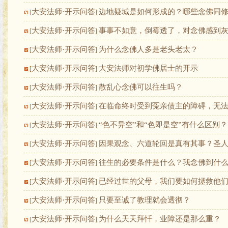
大安法师·开示问答
边地疑城是如何形成的？哪些念佛同
[
]
大安法师·开示问答
事事不如意，倒霉透了，对念佛感到
[
]
大安法师·开示问答
为什么念佛人多是老头老太？
[
]
大安法师·开示问答
大安法师对初学佛居士的开示
[
]
大安法师·开示问答
散乱心念佛可以往生吗？
[
]
大安法师·开示问答
在临命终时受到冤亲债主的障碍，无
[
]
大安法师·开示问答
“色不异空”和“色即是空”有什么区别？
[
]
大安法师·开示问答
因果观念、六道轮回是真有其事？圣
[
]
大安法师·开示问答
往生的必要条件是什么？我念佛到什
[
]
大安法师·开示问答
已经过世的父母，我们要如何拯救他
[
]
大安法师·开示问答
只要至诚了教理就会透彻？
[
]
大安法师·开示问答
为什么天天拜忏，业障还是那么重？
[
]