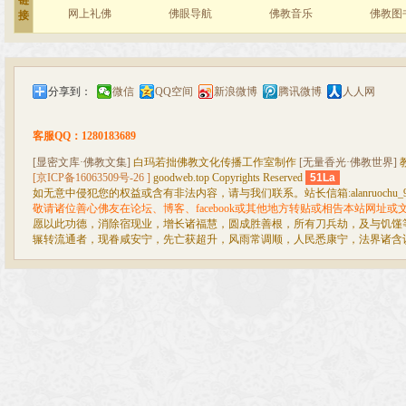
链
网上礼佛
佛眼导航
佛教音乐
佛教图
接
分享到：
微信
QQ空间
新浪微博
腾讯微博
人人网
客服QQ：1280183689
[显密文库·佛教文集]
白玛若拙佛教文化传播工作室制作
[无量香光·佛教世界]
[京ICP备16063509号-26 ]
goodweb.top Copyrights Reserved
51La
如无意中侵犯您的权益或含有非法内容，请与我们联系。站长信箱:alanruochu_99@
敬请诸位善心佛友在论坛、博客、facebook或其他地方转贴或相告本站网址
愿以此功德，消除宿现业，增长诸福慧，圆成胜善根，所有刀兵劫，及与饥馑
辗转流通者，现眷咸安宁，先亡获超升，风雨常调顺，人民悉康宁，法界诸含