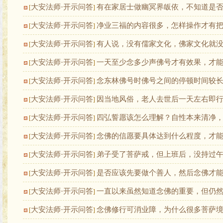
大安法师·开示问答
有在家居士做幽冥界皈依，不知道是
[
]
大安法师·开示问答
净业三福的内容很多，怎样操作才有
[
]
大安法师·开示问答
有人说，没有儒家文化，佛家文化就
[
]
大安法师·开示问答
一天至少念多少声佛号才有效果，才
[
]
大安法师·开示问答
念东林佛号时佛号之间的停顿时间较
[
]
大安法师·开示问答
因当地风俗，老人去世后一天左右即
[
]
大安法师·开示问答
四弘誓愿该怎么理解？自性本来清净
[
]
大安法师·开示问答
念佛的信愿要具体达到什么程度，才
[
]
大安法师·开示问答
弟子受了菩萨戒，但上班后，没持过
[
]
大安法师·开示问答
是否应该先要做个善人，然后念佛才
[
]
大安法师·开示问答
一直以来虽然知道念佛的重要，但仍
[
]
大安法师·开示问答
念佛修行可消业障，为什么很多菩萨
[
]