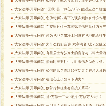
大安法师·开示问答
如果受了戒又常常犯，罪业是否比不
[
]
大安法师·开示问答
“无我”是一种心态吗？能适应这个机
[
]
大安法师·开示问答
念佛对解决当下的现实烦恼有什么作
[
]
大安法师·开示问答
在家里只供一尊阿弥陀佛还是供西方
[
]
大安法师·开示问答
何为见地？修净土宗没有见地能否往
[
]
大安法师·开示问答
为什么我们会讲“六字洪名”呢？念佛
[
]
大安法师·开示问答
有些居士专弘净土的音像与书籍大量
[
]
大安法师·开示问答
预知时至要往生，叫来佛友助念，但
[
]
大安法师·开示问答
如何助念？临终如何劝导？在亲人耳
[
]
大安法师·开示问答
在信心上该如何下功夫？
[
]
大安法师·开示问答
修苦行和往生有直接关系吗？
[
]
大安法师·开示问答
是“万修一二去”还是“万修万人去”？
[
]
大安法师·开示问答
一门深入和深入经藏是否矛盾，我们
[
]