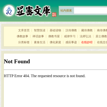
站内搜索:
文库首页
┊
智慧悦读
┊
基础读物
┊
汉传佛教
┊
藏传佛教
┊
南传佛
佛教故事
┊
禅话故事
┊
佛教书屋
┊
戒律学习
┊
法师弘法
┊
居士佛教
分类标签
┊
素食生活
┊
佛化家庭
┊
感应事迹
┊
在线抄经
┊
在线念