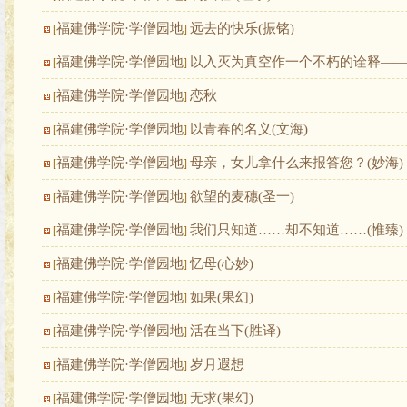
福建佛学院·学僧园地
远去的快乐(振铭)
[
]
福建佛学院·学僧园地
以入灭为真空作一个不朽的诠释——
[
]
福建佛学院·学僧园地
恋秋
[
]
福建佛学院·学僧园地
以青春的名义(文海)
[
]
福建佛学院·学僧园地
母亲，女儿拿什么来报答您？(妙海)
[
]
福建佛学院·学僧园地
欲望的麦穗(圣一)
[
]
福建佛学院·学僧园地
我们只知道……却不知道……(惟臻)
[
]
福建佛学院·学僧园地
忆母(心妙)
[
]
福建佛学院·学僧园地
如果(果幻)
[
]
福建佛学院·学僧园地
活在当下(胜译)
[
]
福建佛学院·学僧园地
岁月遐想
[
]
福建佛学院·学僧园地
无求(果幻)
[
]