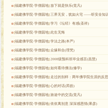
福建佛学院·学僧园地
放下就是快乐(觉凡)
[
]
福建佛学院·学僧园地
三界无安，犹如火宅 ——听安全知
[
]
福建佛学院·学僧园地
学习《坛经》有感(圣祥)
[
]
福建佛学院·学僧园地
此生无悔
[
]
福建佛学院·学僧园地
学法之路(本严)
[
]
福建佛学院·学僧园地
众缘和合(理梵)
[
]
福建佛学院·学僧园地
2008级预科班毕业感言(昌慧)
[
]
福建佛学院·学僧园地
如何看待佛法(修学)
[
]
福建佛学院·学僧园地
走过的别样：两年佛学院生涯的反思(
[
]
福建佛学院·学僧园地
心的对话(昇皓)
[
]
福建佛学院·学僧园地
旅途中的交流(觉凡)
[
]
福建佛学院·学僧园地
依依离别意 深深感恩情(果彦)
[
]