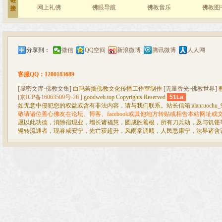
链
网上礼佛
佛眼导航
佛教音乐
佛教图
接
分享到：
微信
QQ空间
新浪微博
腾讯微博
人人网
客服QQ：1280183689
[显密文库·佛教文集]
白玛若拙佛教文化传播工作室制作
[无量香光·佛教世界]
[京ICP备16063509号-26 ]
goodweb.top Copyrights Reserved
51La
如无意中侵犯您的权益或含有非法内容，请与我们联系。站长信箱:alanruochu_99@
敬请诸位善心佛友在论坛、博客、facebook或其他地方转贴或相告本站网址
愿以此功德，消除宿现业，增长诸福慧，圆成胜善根，所有刀兵劫，及与饥馑
辗转流通者，现眷咸安宁，先亡获超升，风雨常调顺，人民悉康宁，法界诸含