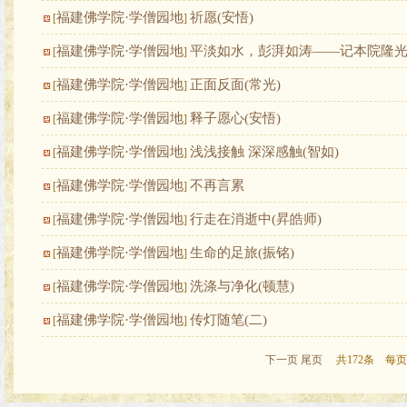
福建佛学院·学僧园地
祈愿(安悟)
[
]
福建佛学院·学僧园地
平淡如水，彭湃如涛——记本院隆光
[
]
福建佛学院·学僧园地
正面反面(常光)
[
]
福建佛学院·学僧园地
释子愿心(安悟)
[
]
福建佛学院·学僧园地
浅浅接触 深深感触(智如)
[
]
福建佛学院·学僧园地
不再言累
[
]
福建佛学院·学僧园地
行走在消逝中(昇皓师)
[
]
福建佛学院·学僧园地
生命的足旅(振铭)
[
]
福建佛学院·学僧园地
洗涤与净化(顿慧)
[
]
福建佛学院·学僧园地
传灯随笔(二)
[
]
下一页
尾页
共172条 每页