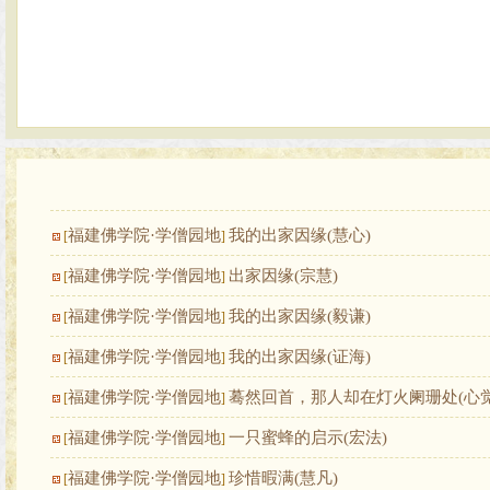
福建佛学院·学僧园地
我的出家因缘(慧心)
[
]
福建佛学院·学僧园地
出家因缘(宗慧)
[
]
福建佛学院·学僧园地
我的出家因缘(毅谦)
[
]
福建佛学院·学僧园地
我的出家因缘(证海)
[
]
福建佛学院·学僧园地
蓦然回首，那人却在灯火阑珊处(心觉
[
]
福建佛学院·学僧园地
一只蜜蜂的启示(宏法)
[
]
福建佛学院·学僧园地
珍惜暇满(慧凡)
[
]