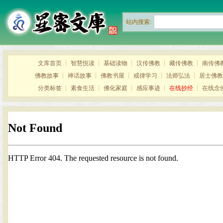
站内搜索:
文库首页
┊
智慧悦读
┊
基础读物
┊
汉传佛教
┊
藏传佛教
┊
南传佛
佛教故事
┊
禅话故事
┊
佛教书屋
┊
戒律学习
┊
法师弘法
┊
居士佛教
分类标签
┊
素食生活
┊
佛化家庭
┊
感应事迹
┊
在线抄经
┊
在线念