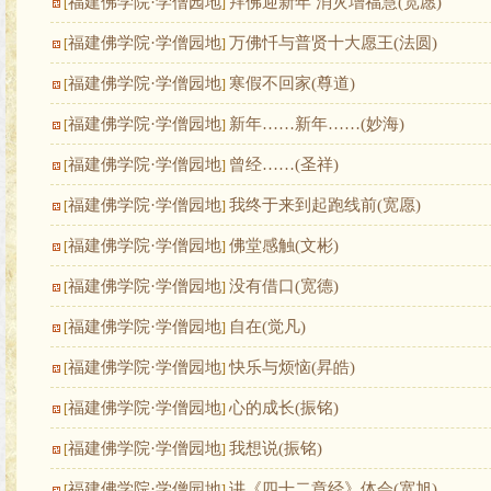
福建佛学院·学僧园地
拜佛迎新年 消灾增福慧(宽愿)
[
]
福建佛学院·学僧园地
万佛忏与普贤十大愿王(法圆)
[
]
福建佛学院·学僧园地
寒假不回家(尊道)
[
]
福建佛学院·学僧园地
新年……新年……(妙海)
[
]
福建佛学院·学僧园地
曾经……(圣祥)
[
]
福建佛学院·学僧园地
我终于来到起跑线前(宽愿)
[
]
福建佛学院·学僧园地
佛堂感触(文彬)
[
]
福建佛学院·学僧园地
没有借口(宽德)
[
]
福建佛学院·学僧园地
自在(觉凡)
[
]
福建佛学院·学僧园地
快乐与烦恼(昇皓)
[
]
福建佛学院·学僧园地
心的成长(振铭)
[
]
福建佛学院·学僧园地
我想说(振铭)
[
]
福建佛学院·学僧园地
讲《四十二章经》体会(宽旭)
[
]