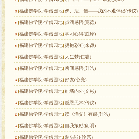
福建佛学院·学僧园地
佛、法、僧——我的不退伴侣(传仪)
[
]
福建佛学院·学僧园地
点滴感悟(宽德)
[
]
福建佛学院·学僧园地
学习心得(胜译)
[
]
福建佛学院·学僧园地
拥抱彩虹(来谦)
[
]
福建佛学院·学僧园地
人生梦(仁睿)
[
]
福建佛学院·学僧园地
瞬间感悟(升晧)
[
]
福建佛学院·学僧园地
好友(心亮)
[
]
福建佛学院·学僧园地
红墙内外(文彬)
[
]
福建佛学院·学僧园地
感恩无常(传仪)
[
]
福建佛学院·学僧园地
读《渔父》有感(升皓)
[
]
福建佛学院·学僧园地
自我策励(朗明)
[
]
福建佛学院·学僧园地
剃头啦!(诠宗)
[
]