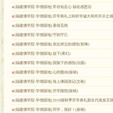
福建佛学院·学僧园地
常存知足心 福在感恩后
[
]
福建佛学院·学僧园地
开学典礼上聆听学诚大和尚开示之感言
[
]
福建佛学院·学僧园地
暑假见闻
[
]
福建佛学院·学僧园地
守则守己
[
]
福建佛学院·学僧园地
亲近师父的感悟(智琳)
[
]
福建佛学院·学僧园地
放下(果幻)
[
]
福建佛学院·学僧园地
国旗下的感悟(法圆)
[
]
福建佛学院·学僧园地
心的颤动(振铭)
[
]
福建佛学院·学僧园地
海上佛国游记(文彬)
[
]
福建佛学院·学僧园地
开学随想(振铭)
[
]
福建佛学院·学僧园地
2010级秋季开学典礼新生代表发言
[
]
福建佛学院·学僧园地
同学，很好！(振铭)
[
]