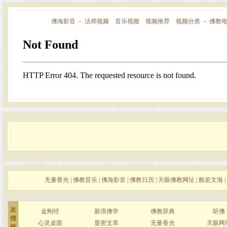
佛海影音
－
法师视频
音乐视频
视频推荐
视频分类
－
佛教
无量香光
|
佛教音乐
|
佛海影音
|
佛教日历
|
天眼佛教网址
|
般若文海
|
友
金刚经
新浪佛学
佛教辞典
听佛
情
心灵桌面
显密文库
无量香光
天眼网