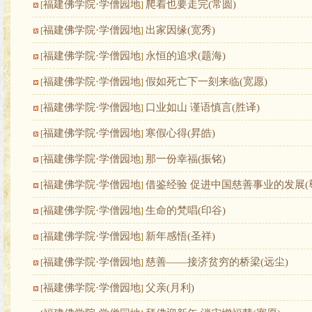
福建佛学院·学僧园地
爬着也要走完(常圆)
[
]
福建佛学院·学僧园地
出家因缘(宽秀)
[
]
福建佛学院·学僧园地
永恒的追求(题海)
[
]
福建佛学院·学僧园地
假如死亡下一刻来临(宽愿)
[
]
福建佛学院·学僧园地
口业如山 谨语慎言(胜译)
[
]
福建佛学院·学僧园地
寒假心得(昇皓)
[
]
福建佛学院·学僧园地
那一份幸福(振铭)
[
]
福建佛学院·学僧园地
借鉴经验 促进中国慈善事业的发展(
[
]
福建佛学院·学僧园地
生命的梵唱(印谷)
[
]
福建佛学院·学僧园地
新年感悟(圣祥)
[
]
福建佛学院·学僧园地
慈善——接济贫穷的桥梁(远尘)
[
]
福建佛学院·学僧园地
父亲(月利)
[
]