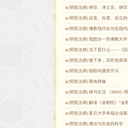
明奘法师
禅宗、净土宗、律宗
[
]
明奘法师
自觉、自度、自立的
[
]
明奘法师
佛教现代化与化现代
[
]
明奘法师
我想办一所佛教大学
[
]
明奘法师
当下是什么——《回
[
]
明奘法师
慢下来，且听奘师讲
[
]
明奘法师
朝阳寺露营开示
[
]
明奘法师
善地禅修
[
]
明奘法师
禅与生活 《MING
[
]
明奘法师
解读《金刚经》“金
[
]
明奘法师
复旦大学幸福企业家
[
]
明奘法师
佛法与生命的科学
[
]