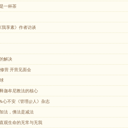
是一杯茶
 《我享素》作者访谈
的解决
禅修营 开营见面会
球
释迦牟尼教法的核心
&心不安《管理@人》杂志
加法，佛法是减法
直观生命的无常与无我