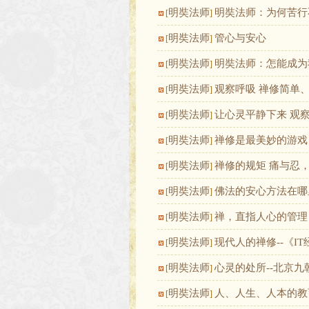
明奘法师
明奘法师：为何苦行
[
]
明奘法师
管心与安心
[
]
明奘法师
明奘法师：怎能成为
[
]
明奘法师
观察呼吸 禅修简单
[
]
明奘法师
让心灵平静下来 观
[
]
明奘法师
禅修是最美妙的游戏
[
]
明奘法师
禅修的规矩 痛与忍
[
]
明奘法师
佛法的安心方法在哪
[
]
明奘法师
禅，直指人心的管理
[
]
明奘法师
现代人的禅修--《I
[
]
明奘法师
心灵的处所--北京九
[
]
明奘法师
人、人生、人本的教
[
]