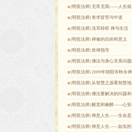
明奘法师
无常无我——人生就
[
]
明奘法师
有求皆苦与中道
[
]
明奘法师
洗耳聆听 禅与生活
[
]
明奘法师
禅修的目的和意义
[
]
明奘法师
坐禅指导
[
]
明奘法师
佛法与身心关系问题
[
]
明奘法师
2009年朝阳寺秋令
[
]
明奘法师
从智慧之源看智慧地
[
]
明奘法师
佛法要解决的问题和
[
]
明奘法师
醒觉和麻醉——心安
[
]
明奘法师
禅意人生——生命是
[
]
明奘法师
禅意人生——如实的
[
]