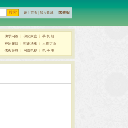
设为首页
|
加入收藏
[繁體版]
┊
佛学问答
┊
佛化家庭
┊
手 机 站
┊
禅宗在线
┊
唯识法相
┊
人物访谈
┊
佛教辞典
┊
网络电视
┊
电 子 书