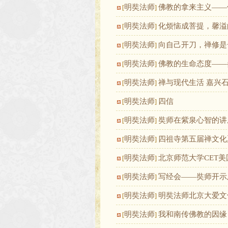
明奘法师
佛教的拿来主义——
[
]
明奘法师
化烦恼成菩提，馨溢
[
]
明奘法师
向自己开刀，禅修是
[
]
明奘法师
佛教的生命态度——
[
]
明奘法师
禅与现代生活 嘉兴
[
]
明奘法师
四信
[
]
明奘法师
奘师在紫泉心智的讲
[
]
明奘法师
四祖寺第五届禅文化
[
]
明奘法师
北京师范大学CET美
[
]
明奘法师
写经会——奘师开示
[
]
明奘法师
明奘法师北京大爱文
[
]
明奘法师
我和南传佛教的因缘
[
]