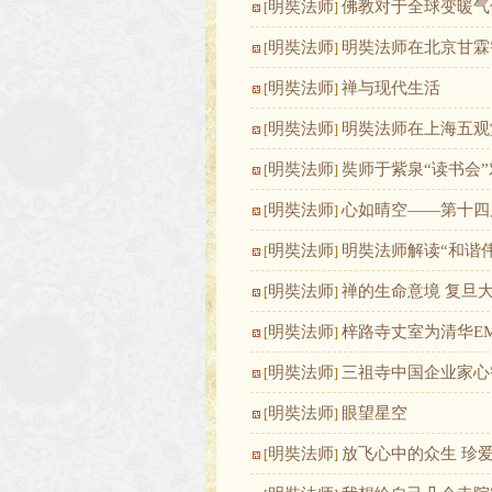
明奘法师
佛教对于全球变暖气
[
]
明奘法师
明奘法师在北京甘霖
[
]
明奘法师
禅与现代生活
[
]
明奘法师
明奘法师在上海五观
[
]
明奘法师
奘师于紫泉“读书会
[
]
明奘法师
心如晴空——第十四
[
]
明奘法师
明奘法师解读“和谐
[
]
明奘法师
禅的生命意境 复旦
[
]
明奘法师
梓路寺丈室为清华E
[
]
明奘法师
三祖寺中国企业家心
[
]
明奘法师
眼望星空
[
]
明奘法师
放飞心中的众生 珍
[
]