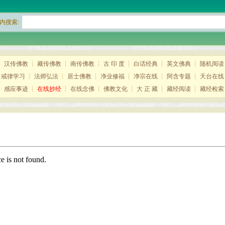
内搜索:
┊
汉传佛教
┊
藏传佛教
┊
南传佛教
┊
古 印 度
┊
白话经典
┊
英文佛典
┊
随机阅读
┊
戒律学习
┊
法师弘法
┊
居士佛教
┊
净业修福
┊
净宗在线
┊
阿含专题
┊
天台在线
┊
感应事迹
┊
在线抄经
┊
在线念佛
┊
佛教文化
┊
大 正 藏
┊
藏经阅读
┊
藏经检索