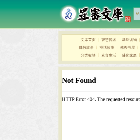
站
文库首页
┊
智慧悦读
┊
基础读物
佛教故事
┊
禅话故事
┊
佛教书屋
分类标签
┊
素食生活
┊
佛化家庭