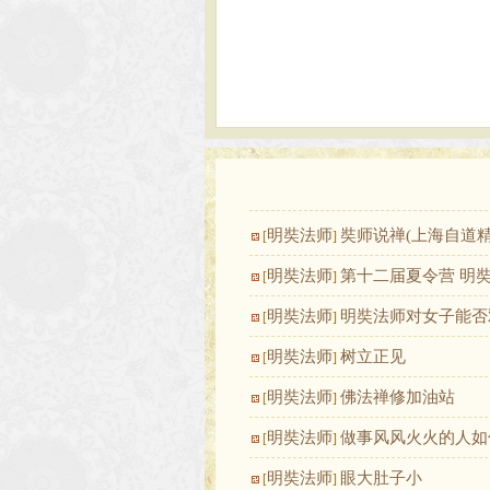
明奘法师
奘师说禅(上海自道精
[
]
明奘法师
第十二届夏令营 明
[
]
明奘法师
明奘法师对女子能否
[
]
明奘法师
树立正见
[
]
明奘法师
佛法禅修加油站
[
]
明奘法师
做事风风火火的人如
[
]
明奘法师
眼大肚子小
[
]