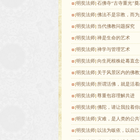
明奘法师
石佛寺“古寺重光”
[
]
明奘法师
佛法不是宗教，而为
[
]
明奘法师
当代佛教问题探究
[
]
明奘法师
禅是生命的艺术
[
]
明奘法师
禅学与管理艺术
[
]
明奘法师
向生死根株处蓦直念
[
]
明奘法师
关于风景区内的佛教
[
]
明奘法师
所谓活佛，就是活着
[
]
明奘法师
尊重包容理解共进
[
]
明奘法师
佛陀，请让我拉着你
[
]
明奘法师
灾难，是人类的公共
[
]
明奘法师
以法为皈依，以自己
[
]