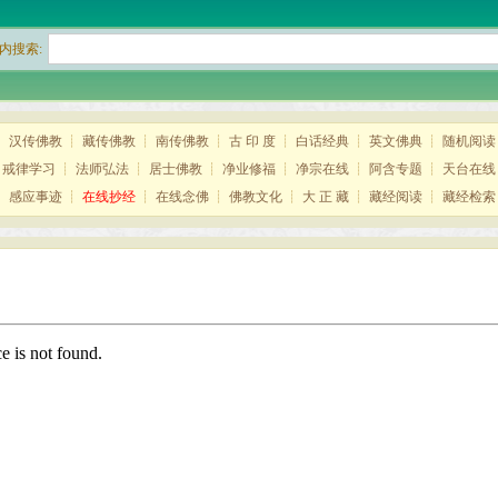
内搜索:
┊
汉传佛教
┊
藏传佛教
┊
南传佛教
┊
古 印 度
┊
白话经典
┊
英文佛典
┊
随机阅读
┊
戒律学习
┊
法师弘法
┊
居士佛教
┊
净业修福
┊
净宗在线
┊
阿含专题
┊
天台在线
┊
感应事迹
┊
在线抄经
┊
在线念佛
┊
佛教文化
┊
大 正 藏
┊
藏经阅读
┊
藏经检索