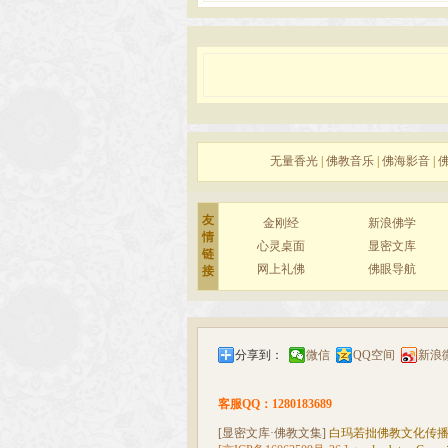
无量香光
|
佛教音乐
|
佛海影音
|
友
金刚经
新浪佛学
情
心灵桌面
显密文库
链
网上礼佛
佛眼导航
接
分享到：
微信
QQ空间
新浪
客服QQ：1280183689
[显密文库·佛教文集]
白玛若拙佛教文化传