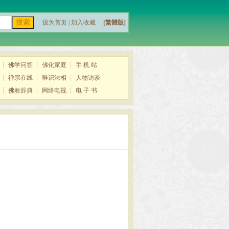
设为首页
|
加入收藏
[繁體版]
┊
佛学问答
┊
佛化家庭
┊
手 机 站
┊
禅宗在线
┊
唯识法相
┊
人物访谈
┊
佛教辞典
┊
网络电视
┊
电 子 书