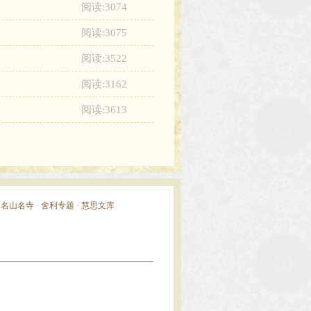
阅读:3074
阅读:3075
阅读:3522
阅读:3162
阅读:3613
·
名山名寺
·
舍利专题
·
慧思文库