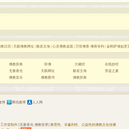
佛教日历
|
天眼佛教网址
|
般若文海
|
心灵佛教桌面
|
万世佛香·佛骨舍利
|
金刚萨埵如意
佛教辞典
听佛
大藏经
在线抄经
无量香光
天眼网址
般若文海
菩提之夏
佛教音乐
佛教图书
佛教辞典
微博
腾讯微博
人人网
播工作室制作
[无量香光·佛教世界]
教育性、非赢利性、公益性的佛教文化传播