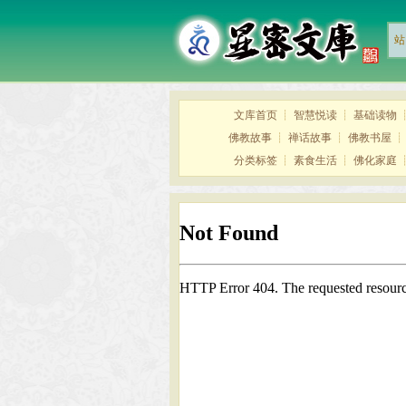
站
文库首页
┊
智慧悦读
┊
基础读物
佛教故事
┊
禅话故事
┊
佛教书屋
分类标签
┊
素食生活
┊
佛化家庭