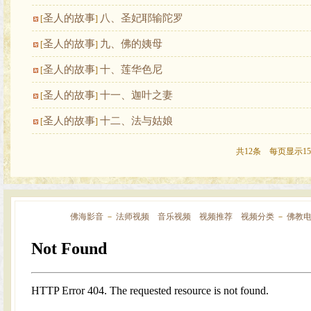
圣人的故事
八、圣妃耶输陀罗
[
]
圣人的故事
九、佛的姨母
[
]
圣人的故事
十、莲华色尼
[
]
圣人的故事
十一、迦叶之妻
[
]
圣人的故事
十二、法与姑娘
[
]
共12条 每页显示15
佛海影音
－
法师视频
音乐视频
视频推荐
视频分类
－
佛教