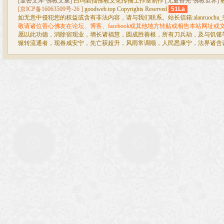
[显密文库·佛教文集]
白玛若拙佛教文化传播工作室制作
[无量香光·佛教世界]
[京ICP备16063509号-26 ]
goodweb.top Copyrights Reserved
51La
如无意中侵犯您的权益或含有非法内容，请与我们联系。站长信箱:alanruochu_99@
敬请诸位善心佛友在论坛、博客、facebook或其他地方转贴或相告本站网址
愿以此功德，消除宿现业，增长诸福慧，圆成胜善根，所有刀兵劫，及与饥馑
辗转流通者，现眷咸安宁，先亡获超升，风雨常调顺，人民悉康宁，法界诸含