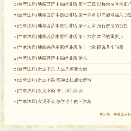
竺摩法师
地藏菩萨本愿经讲话 第十三章 以称佛名号为正
[
]
竺摩法师
地藏菩萨本愿经讲话 第十四章 以布施修福为助
[
]
竺摩法师
地藏菩萨本愿经讲话 第十五章 推行佛法的责任
[
]
竺摩法师
地藏菩萨本愿经讲话 第十六章 本经的重要点
[
]
竺摩法师
地藏菩萨本愿经讲话 第十七章 附说几个问题
[
]
竺摩法师
地藏菩萨本愿经讲话 附录
[
]
竺摩法师
淤泥不染 人生为何要念佛
[
]
竺摩法师
淤泥不染 随净土机施念佛号
[
]
竺摩法师
淤泥不染 净土法门丛谈
[
]
竺摩法师
淤泥不染 修学净土的三资粮
[
]
共53条 每页显示15