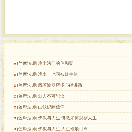
竺摩法师
净土法门的信和疑
[
]
竺摩法师
净土十七问祛疑生信
[
]
竺摩法师
般若波罗密多心经讲话
[
]
竺摩法师
业力不可思议
[
]
竺摩法师
由认识到信仰
[
]
竺摩法师
佛教与人生 佛教如何观察人生
[
]
竺摩法师
佛教与人生 人生谁最可靠
[
]