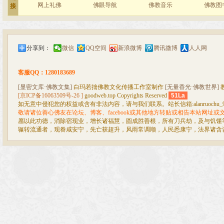
网上礼佛
佛眼导航
佛教音乐
佛教图
接
分享到：
微信
QQ空间
新浪微博
腾讯微博
人人网
客服QQ：1280183689
[显密文库·佛教文集]
白玛若拙佛教文化传播工作室制作
[无量香光·佛教世界]
[京ICP备16063509号-26 ]
goodweb.top Copyrights Reserved
51La
如无意中侵犯您的权益或含有非法内容，请与我们联系。站长信箱:alanruochu_99@
敬请诸位善心佛友在论坛、博客、facebook或其他地方转贴或相告本站网址
愿以此功德，消除宿现业，增长诸福慧，圆成胜善根，所有刀兵劫，及与饥馑
辗转流通者，现眷咸安宁，先亡获超升，风雨常调顺，人民悉康宁，法界诸含