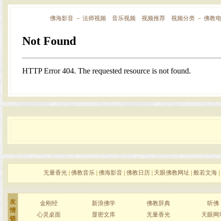
佛海影音
－
法师视频
音乐视频
视频推荐
视频分类
－
佛教
无量香光
|
佛教音乐
|
佛海影音
|
佛教日历
|
天眼佛教网址
|
般若文海
|
友
金刚经
新浪佛学
佛教辞典
听佛
情
心灵桌面
显密文库
无量香光
天眼网
链