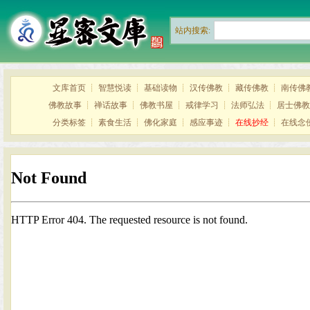
站内搜索:
文库首页
┊
智慧悦读
┊
基础读物
┊
汉传佛教
┊
藏传佛教
┊
南传佛
佛教故事
┊
禅话故事
┊
佛教书屋
┊
戒律学习
┊
法师弘法
┊
居士佛教
分类标签
┊
素食生活
┊
佛化家庭
┊
感应事迹
┊
在线抄经
┊
在线念