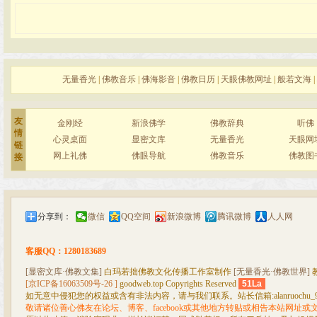
无量香光
|
佛教音乐
|
佛海影音
|
佛教日历
|
天眼佛教网址
|
般若文海
|
友
金刚经
新浪佛学
佛教辞典
听佛
情
心灵桌面
显密文库
无量香光
天眼网
链
网上礼佛
佛眼导航
佛教音乐
佛教图
接
分享到：
微信
QQ空间
新浪微博
腾讯微博
人人网
客服QQ：1280183689
[显密文库·佛教文集]
白玛若拙佛教文化传播工作室制作
[无量香光·佛教世界]
[京ICP备16063509号-26 ]
goodweb.top Copyrights Reserved
51La
如无意中侵犯您的权益或含有非法内容，请与我们联系。站长信箱:alanruochu_99@
敬请诸位善心佛友在论坛、博客、facebook或其他地方转贴或相告本站网址