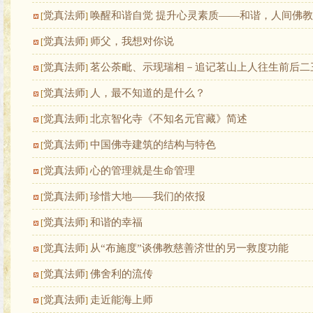
觉真法师
唤醒和谐自觉 提升心灵素质——和谐，人间佛
[
]
觉真法师
师父，我想对你说
[
]
觉真法师
茗公荼毗、示现瑞相－追记茗山上人往生前后二
[
]
觉真法师
人，最不知道的是什么？
[
]
觉真法师
北京智化寺《不知名元官藏》简述
[
]
觉真法师
中国佛寺建筑的结构与特色
[
]
觉真法师
心的管理就是生命管理
[
]
觉真法师
珍惜大地——我们的依报
[
]
觉真法师
和谐的幸福
[
]
觉真法师
从“布施度”谈佛教慈善济世的另一救度功能
[
]
觉真法师
佛舍利的流传
[
]
觉真法师
走近能海上师
[
]