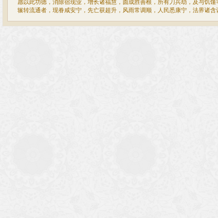
愿以此功德，消除宿现业，增长诸福慧，圆成胜善根，所有刀兵劫，及与饥馑
辗转流通者，现眷咸安宁，先亡获超升，风雨常调顺，人民悉康宁，法界诸含