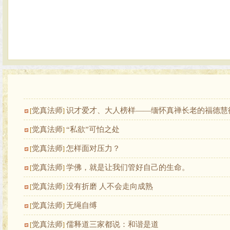
觉真法师
识才爱才、大人榜样——缅怀真禅长老的福德慧
[
]
觉真法师
“私欲”可怕之处
[
]
觉真法师
怎样面对压力？
[
]
觉真法师
学佛，就是让我们管好自己的生命。
[
]
觉真法师
没有折磨 人不会走向成熟
[
]
觉真法师
无绳自缚
[
]
觉真法师
儒释道三家都说：和谐是道
[
]