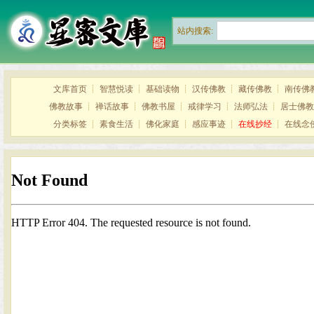
站内搜索:
文库首页
┊
智慧悦读
┊
基础读物
┊
汉传佛教
┊
藏传佛教
┊
南传佛
佛教故事
┊
禅话故事
┊
佛教书屋
┊
戒律学习
┊
法师弘法
┊
居士佛教
分类标签
┊
素食生活
┊
佛化家庭
┊
感应事迹
┊
在线抄经
┊
在线念