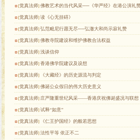
觉真法师
佛教艺术的当代风采──《华严经》在港公演礼
[
]
觉真法师
读《心无挂碍》
[
]
觉真法师
弘范毗尼行愿无尽──弘澈大和尚示寂礼赞
[
]
觉真法师
佛教寺院建设和维护佛教合法权益
[
]
觉真法师
浅谈信仰
[
]
觉真法师
香港佛学院建议及设想
[
]
觉真法师
《大藏经》的历史源流与判定
[
]
觉真法师
佛诞公众假日的伟大历史意义
[
]
觉真法师
庄严隆重世纪风采——香港庆祝佛诞盛况与联想
[
]
觉真法师
试释“如意”
[
]
觉真法师
《仁王护国经》的般若思想
[
]
觉真法师
法性平等 依正不二
[
]