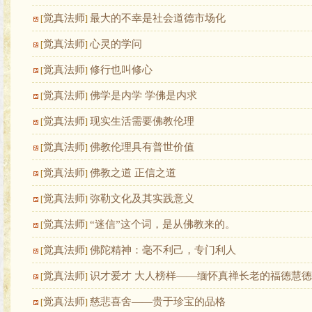
觉真法师
最大的不幸是社会道德市场化
[
]
觉真法师
心灵的学问
[
]
觉真法师
修行也叫修心
[
]
觉真法师
佛学是内学 学佛是内求
[
]
觉真法师
现实生活需要佛教伦理
[
]
觉真法师
佛教伦理具有普世价值
[
]
觉真法师
佛教之道 正信之道
[
]
觉真法师
弥勒文化及其实践意义
[
]
觉真法师
“迷信”这个词，是从佛教来的。
[
]
觉真法师
佛陀精神：毫不利己，专门利人
[
]
觉真法师
识才爱才 大人榜样——缅怀真禅长老的福德慧德
[
]
觉真法师
慈悲喜舍——贵于珍宝的品格
[
]