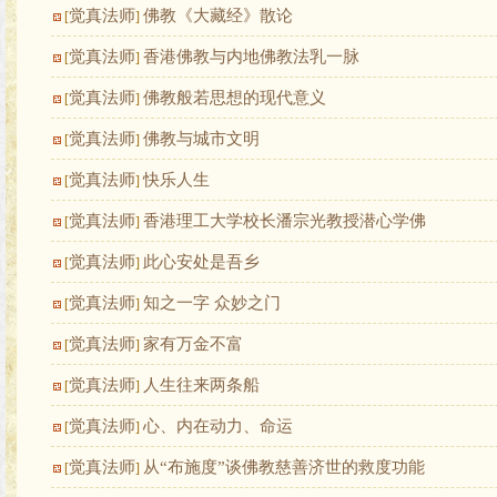
觉真法师
佛教《大藏经》散论
[
]
觉真法师
香港佛教与内地佛教法乳一脉
[
]
觉真法师
佛教般若思想的现代意义
[
]
觉真法师
佛教与城市文明
[
]
觉真法师
快乐人生
[
]
觉真法师
香港理工大学校长潘宗光教授潜心学佛
[
]
觉真法师
此心安处是吾乡
[
]
觉真法师
知之一字 众妙之门
[
]
觉真法师
家有万金不富
[
]
觉真法师
人生往来两条船
[
]
觉真法师
心、内在动力、命运
[
]
觉真法师
从“布施度”谈佛教慈善济世的救度功能
[
]